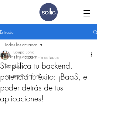
Entrada
Todas las entradas
Equipo Soltic
Todas las entradas
12 jun 2023
2 min de lectura
Simplifica tu backend,
Tecnología
potencia tu éxito: ¡BaaS, el
Inteligencia Artificial
poder detrás de tus
aplicaciones!