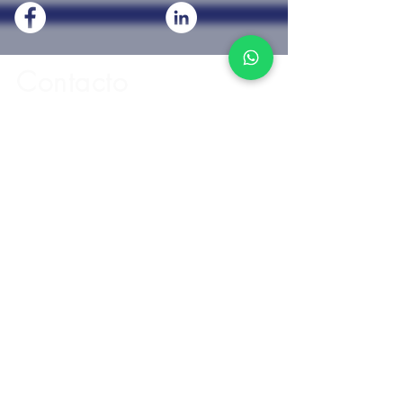
Contacto
¡También puedes visitarnos!
A tu disposición nuestro equipo.
especialista en tecnologías de la
información y ciberseguridad.
Soltic
San Francisco 521-G, Col del Valle
Centro, Benito Juárez, 03100 Ciudad
de México, CDMX
¡Llámanos!
5594294663 / 5594293161