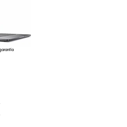
garantía
k
k