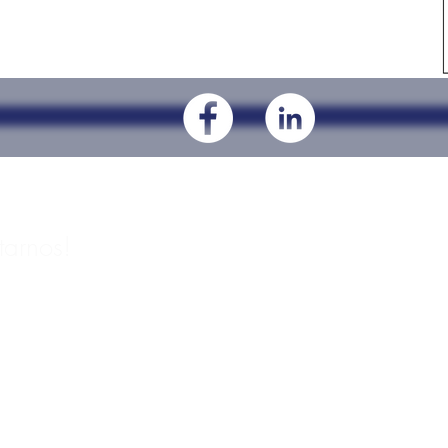
tarnos!
 equipo.
as de la
idad.
l del Valle
 03100 Ciudad