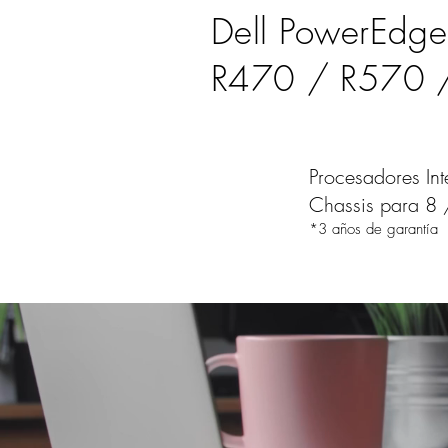
Dell PowerEdge
R470 / R570 
Procesadores In
​Chassis para 8
*3 años de garantía