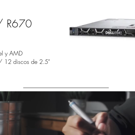
/ R670
tel y AMD
​
 / 12 discos de 2.5"