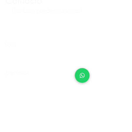
Contacto
¡También puedes visitarnos!
A tu disposición nuestro equipo.
especialista en tecnologías de la
información y ciberseguridad.
Soltic
San Francisco 521-G, Col del Valle
Centro, Benito Juárez, 03100 Ciudad
de México, CDMX
¡Llámanos!
5594294663 / 5594293161