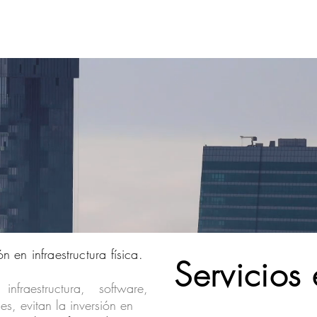
os
Servicios
Soluciones
Blog
n en infraestructura física.
Servicios
fraestructura, software,
s, evitan la inversión en