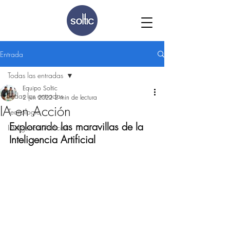
Entrada
Todas las entradas
Equipo Soltic
Todas las entradas
2 jun 2022
2 min de lectura
IA en Acción
Tecnología
Explorando las maravillas de la 
Inteligencia Artificial
Inteligencia Artificial