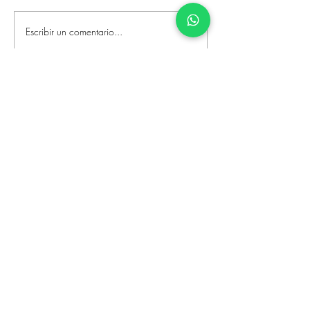
Escribir un comentario...
Conectando el mundo,
transformando el futuro
Contacto
¡También puedes visitarnos!
A tu disposición nuestro equipo.
especialista en tecnologías de la
información y ciberseguridad.
Soltic
San Francisco 521-G, Col del Valle
Centro, Benito Juárez, 03100 Ciudad
de México, CDMX