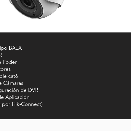
tipo BALA
R
e Poder
ores
ble cat6
de Cámaras
iguración de DVR
de Aplicación
a por Hik-Connect)