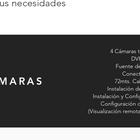
tus necesidades
4 Cámaras 
DV
Fuente d
Conect
ÁMARAS
72mts. Ca
Instalación 
Instalación y Conf
Configuración 
(Visualización remot