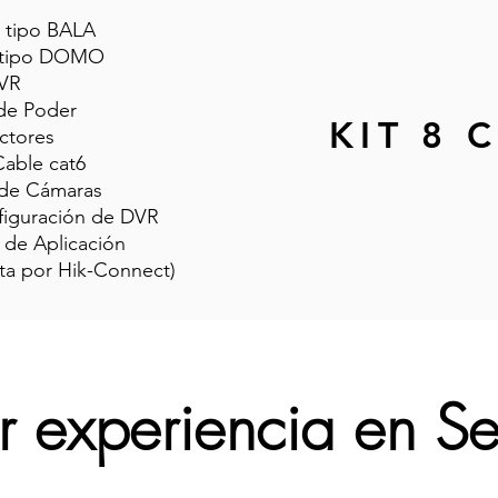
 tipo BALA
 tipo DOMO
VR
de Poder
KIT 8 
ctores
Cable cat6
n de Cámaras
nfiguración de DVR
 de Aplicación
ota por Hik-Connect)
r experiencia en S