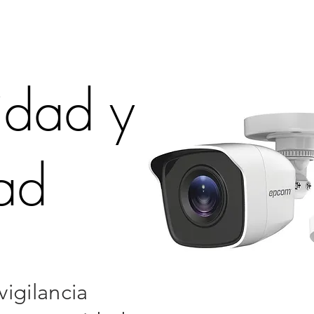
os
Servicios
Soluciones
Blog
idad y
dad
vigilancia